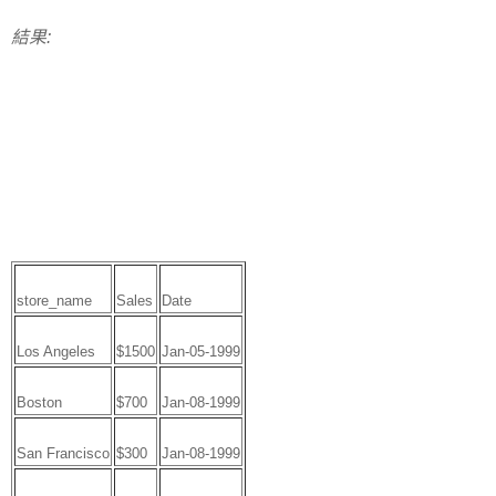
結果:
store_name
Sales
Date
Los Angeles
$1500
Jan-05-1999
Boston
$700
Jan-08-1999
San Francisco
$300
Jan-08-1999