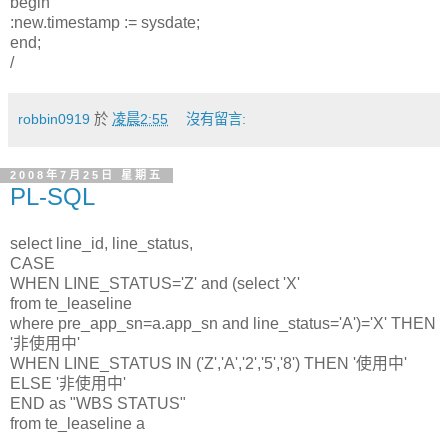
begin
:new.timestamp := sysdate;
end;
/
robbin0919
於
凌晨2:55
沒有留言:
2008年7月25日 星期五
PL-SQL
select line_id, line_status,
CASE
WHEN LINE_STATUS='Z' and (select 'X'
from te_leaseline
where pre_app_sn=a.app_sn and line_status='A')='X' THEN
'非使用中'
WHEN LINE_STATUS IN ('Z','A','2','5','8') THEN '使用中'
ELSE '非使用中'
END as "WBS STATUS"
from te_leaseline a