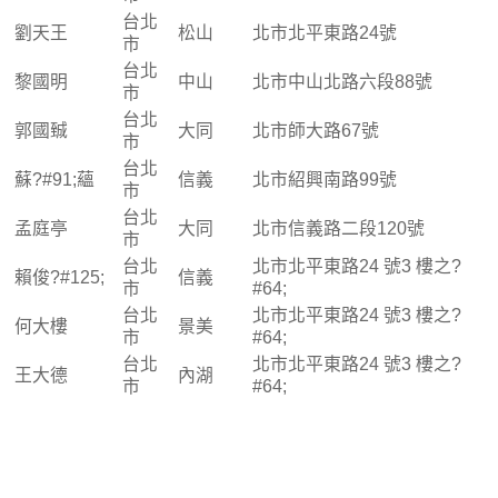
台北
劉天王
松山
北市北平東路24號
市
台北
黎國明
中山
北市中山北路六段88號
市
台北
郭國臹
大同
北市師大路67號
市
台北
蘇?#91;蘊
信義
北市紹興南路99號
市
台北
孟庭亭
大同
北市信義路二段120號
市
台北
北市北平東路24 號3 樓之?
賴俊?#125;
信義
市
#64;
台北
北市北平東路24 號3 樓之?
何大樓
景美
市
#64;
台北
北市北平東路24 號3 樓之?
王大德
內湖
市
#64;