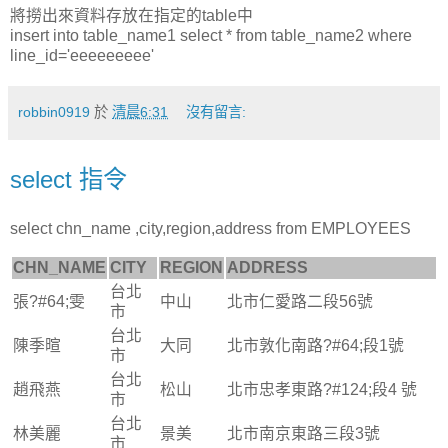
將撈出來資料存放在指定的table中
insert into table_name1 select * from table_name2 where
line_id='eeeeeeeee'
robbin0919
於
清晨6:31
沒有留言:
select 指令
select chn_name ,city,region,address from EMPLOYEES
CHN_NAME
CITY
REGION
ADDRESS
台北
張?#64;雯
中山
北市仁愛路二段56號
市
台北
陳季暄
大同
北市敦化南路?#64;段1號
市
台北
趙飛燕
松山
北市忠孝東路?#124;段4 號
市
台北
林美麗
景美
北市南京東路三段3號
市