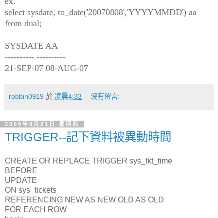
ex.
select sysdate, to_date('20070808','YYYYMMDD') aa
from dual;
SYSDATE AA
---------- ----------
21-SEP-07 08-AUG-07
robbin0919
於
凌晨4:33
沒有留言:
2008年8月21日 星期四
TRIGGER--記下資料被異動時間
CREATE OR REPLACE TRIGGER sys_tkt_time
BEFORE
UPDATE
ON sys_tickets
REFERENCING NEW AS NEW OLD AS OLD
FOR EACH ROW