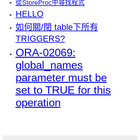
從StoreProc中尋找程式
HELLO
如何關/閉 table下所有
TRIGGERS?
ORA-02069:
global_names
parameter must be
set to TRUE for this
operation